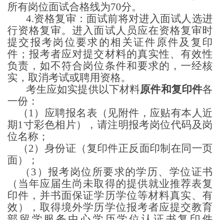
所有岗位面试合格线为70分。
4.资格复审：面试前将对进入面试人选进
行资格复审。进入面试人员应在资格复审时
提交报考岗位要求的
相关证件原件及复印
件；
报考者应对提交材料的真实性、有效性
负责，如不符合岗位条件和要求的，一经核
实，取消考试或聘用资格。
考生应如实提供以下材料
原件和复印
件
各
一份：
（1）应聘报名表（见附件，应贴有本人近
期1寸彩色相片），请注明报考岗位代码及岗
位名称；
（
2）身份证
（
复印件
正反面印制
在同一页
面）
；
（
3）报考岗位所要求的学历、学位证书
（当年应届生尚未取得的提供就业推荐表复
印件，并书面保证学历学位等材料真实、有
效），取得境外学历学位报考者应提交教育
部留学服务中心学历学位认证书复印件