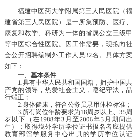
福建中医药大学附属第三人民医院（福
建省第三人民医院）是一所集预防、医疗、
康复和教学、科研为一体的省属公立三级甲
等中医综合性医院。
因工作需要，现拟向社
会公开招聘编制外
工作人员
32名
。具体方案
如下：
一、基本条件
1.具有中华人民共和国国籍，拥护中国共
产党的领导，热爱社会主义，遵纪守法，品
行端正；
2.身体健康，符合公务员录用体检标准；
3
.
所有
岗位
年龄要求为
18周岁以上、35
周
岁以下（在
1988
年
3
月至
200
6
年
3
月期间出
生）
；
取得境外
学历学位证书报名者应提供
教育部留学服务中心出具的学历学位认证