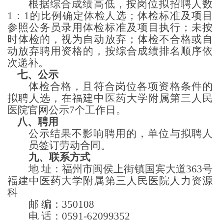
根据综合成绩高低，按岗位拟招聘人数
1：1的比例确定体检人选；体检标准及项目
参照公务员录用体检标准及项目执行；未按
时体检的，视为自动放弃；体检不合格或自
动放弃聘用资格的，按综合成绩排名顺序依
次递补。
七、公示
体检合格，且符合岗位各项资格条件的
拟聘人选
，
在
福建中医药大学附属第三人民
医院官网公示
7个工作日。
八、聘用
公示结果不影响聘用的，单位与拟聘人
员签订
劳动
合同。
九
、联系方式
地
址：福州市闽侯上街
镇
国宾大道
363号
福建中医药大学附属第三人民医院人力资源
科
邮
编：
350108
电
话：
0591-62099352