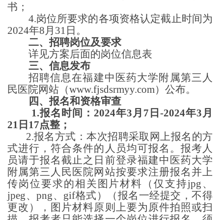
书；
4.
岗位所要求的
各项资格认定截止时间为
202
4
年
8
月
3
1
日。
二、招聘岗位及要求
详见方案后面的岗位信息表
三、信息发布
招聘信息
在
福建中医药大学附属第三人
民医院网站（
www.fjsdsrmyy.com）公布。
四、报名和资格审查
1.
报名时间：
2024年3月7日-2024年3月
21日17点整；
2.报名方式：本次招聘采取网上报名的方
式进行，符合条件的人员均可报名。报考人
员请于报名截止之日前登录福建中医药大学
附属第三人民医院网站按要求注册报名并上
传岗位要求的相关图片材料（仅支持jpg、
jpeg、png、gif格式）（报名一经提交，不得
更改），图片材料原则上要为原件拍照或扫
描。报考者只能选择一个岗位进行报名。须