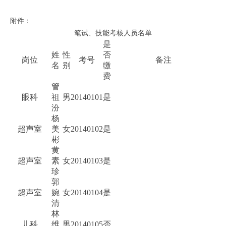
附件：
笔试、技能考核人员名单
是
姓
性
否
岗位
考号
备注
名
别
缴
费
管
眼科
祖
男
20140101
是
汾
杨
超声室
美
女
20140102
是
彬
黄
超声室
素
女
20140103
是
珍
郭
超声室
婉
女
20140104
是
清
林
儿科
维
男
20140105
否