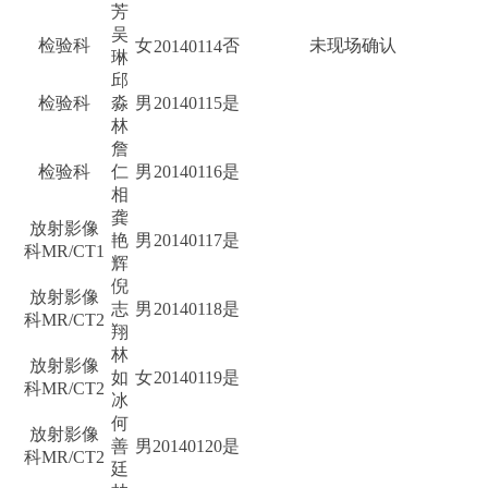
芳
吴
检验科
女
否
未现场确认
20140114
琳
邱
检验科
淼
男
20140115
是
林
詹
检验科
仁
男
20140116
是
相
龚
放射影像
艳
男
20140117
是
科MR/CT1
辉
倪
放射影像
志
男
20140118
是
科MR/CT2
翔
林
放射影像
如
女
20140119
是
科MR/CT2
冰
何
放射影像
善
男
20140120
是
科MR/CT2
廷