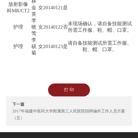
林
放射影像
金
女
20140121
是
科MR/CT2
英
李
未现场确认，请自备技能测试
护理
晓
女
20140122
否
所需工作服、鞋、帽、口罩。
莺
李
请自备技能测试所需工作服、
护理
硕
女
20140123
是
鞋、帽、口罩。
菊
打 印
下一篇
2017年福建中医药大学附属第三人民医院招聘编外工作人员方案
（五）