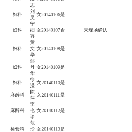
志
刘
妇科
女
是
20140106
灵
宁
妇科
细
女
20140107
否
未现场确认
容
黄
妇科
文
女
20140108
是
华
邹
妇科
丹
女
20140109
是
华
徐
妇科
女
是
20140110
滢
陈
麻醉科
女
是
20140111
萍
李
麻醉科
艳
女
20140112
是
珍
范
检验科
玲
女
20140113
是