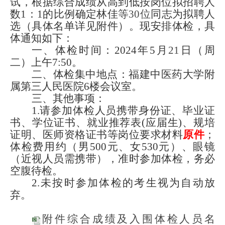
试，根据综合成绩从高到低按
岗位拟招聘人
数
1
：
1
的比例
确定
林佳
等
30
位
同志为拟聘人
选
（具体名单详见附件）。
现安排体检，
具
体
通知如下：
一、体检时间：
2024
年
5
月
21
日（周
二
）上午
7
:
5
0。
二、体检
集中
地点：福建中医药大学附
属第三人民医院
6
楼
会议室
。
三
、
其他事项
：
1.请参加体检人员携带身份证、
毕业证
书、学位证书
、就业推荐表
(应届生)、规培
证明、医师资格证书
等
岗位要求
材料
原件
；
体检费用约（男
500元、女530元）、眼镜
（近视人员需携带），准时参加体检，务必
空腹待检。
2.未按时参加体检的考生视为自动放
弃。
附件综合成绩及入围体检人员名